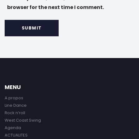
browser for the next time I comment.
MENU
A propos
Line Dance
Rock n’roll
West Coast Swing
Agenda
ACTUALITES