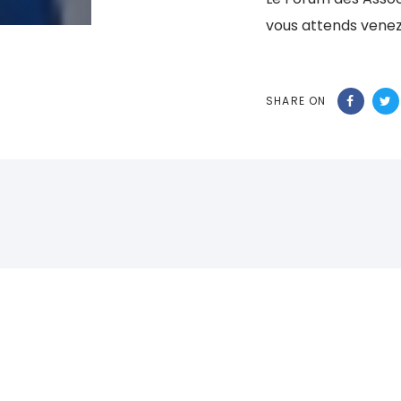
vous attends venez
SHARE ON