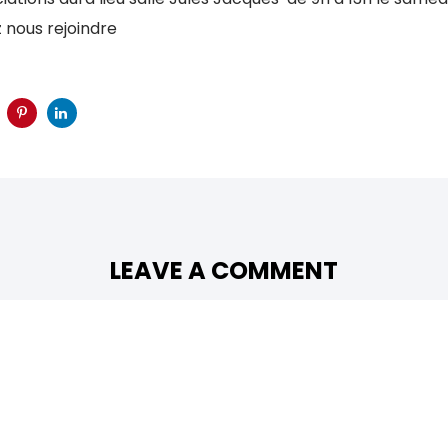
 nous rejoindre
LEAVE A COMMENT