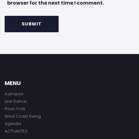
browser for the next time I comment.
MENU
A propos
Line Dance
Rock n’roll
West Coast Swing
Agenda
ACTUALITES